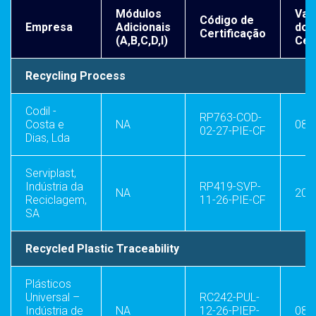
Módulos
Val
Código de
Empresa
Adicionais
do
Certificação
(A,B,C,D,I)
Cer
Recycling Process
Codil -
RP763-COD-
Costa e
NA
08.
02-27-PIE-CF
Dias, Lda
Serviplast,
Indústria da
RP419-SVP-
NA
20.
Reciclagem,
11-26-PIE-CF
SA
Recycled Plastic Traceability
Plásticos
Universal –
RC242-PUL-
Indústria de
NA
12-26-PIEP-
08.