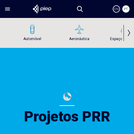
Automóvel
Aeronáutica
Espaço e Def
Projetos PRR