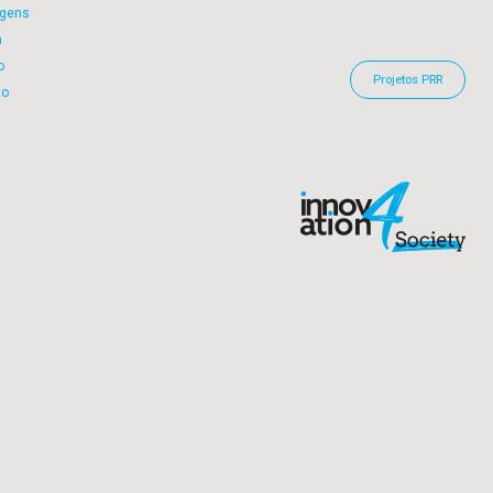
gens
a
o
Projetos PRR
to