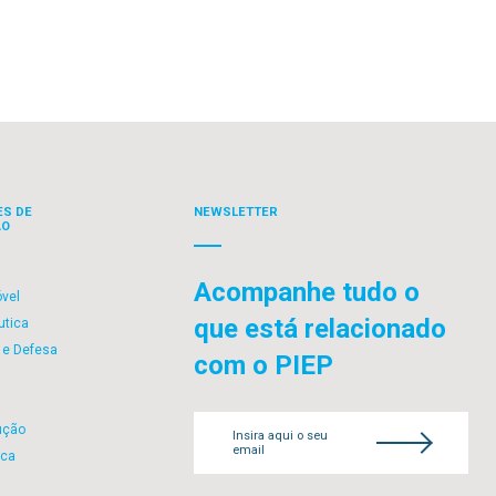
ES DE
NEWSLETTER
ÃO
Acompanhe tudo o
vel
que está relacionado
utica
 e Defesa
com o PIEP
ução
Insira aqui o seu
email
ica