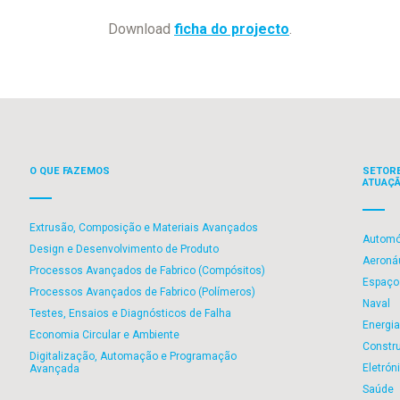
Download
ficha do projecto
.
O QUE FAZEMOS
SETOR
ATUAÇ
Extrusão, Composição e Materiais Avançados
Automó
Design e Desenvolvimento de Produto
Aeroná
Processos Avançados de Fabrico (Compósitos)
Espaço
Processos Avançados de Fabrico (Polímeros)
Naval
Testes, Ensaios e Diagnósticos de Falha
Energia
Economia Circular e Ambiente
Constr
Digitalização, Automação e Programação
Eletrón
Avançada
Saúde