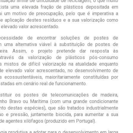
ituação limite de dificuldade de reciclagem, o que muito
xista uma elevada fração de plásticos depositada em
itui um motivo de preocupação, pelo que é imperativa a
e aplicação destes resíduos e a sua valorização como
 elevado valor acrescentado.
ecessidade de encontrar soluções de postes de
 uma alternativa viável à substituição de postes de
ira. Assim, o projeto pretende dar resposta às
através da valorização de plásticos pós-consumo
s mistos de difícil valorização na atualidade enquanto
de elevado valor acrescentado, no desenvolvimento de
 ecossustentáveis, maioritariamente constituídas por
estadas em cenário real de funcionamento.
stituir os postes de telecomunicações de madeira,
inho Bravo ou Marítima (com uma grande condicionante
nto destas espécies), que são tratados industrialmente
o e pressão, juntamente biocida, para aumentar a sua
 de agentes xilófagos (produzido em Portugal).
gia produtiva a adotar para o desenvolvimento em larga