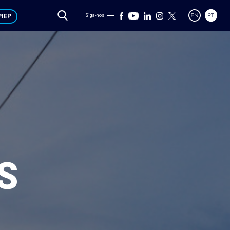
IEP
Siga-nos
S