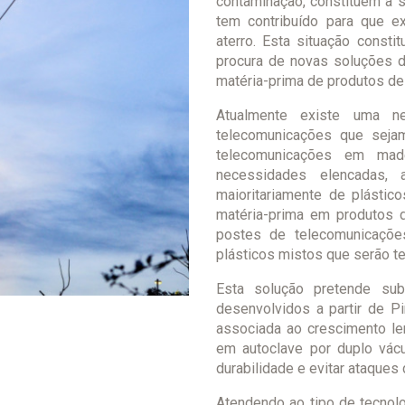
contaminação, constituem a s
tem contribuído para que e
aterro. Esta situação const
procura de novas soluções d
matéria-prima de produtos de
Atualmente existe uma n
telecomunicações que sejam
telecomunicações em made
necessidades elencadas, 
maioritariamente de plástico
matéria-prima em produtos 
postes de telecomunicações
plásticos mistos que serão t
Esta solução pretende sub
desenvolvidos a partir de P
associada ao crescimento le
em autoclave por duplo vácu
durabilidade e evitar ataques
Atendendo ao tipo de tecnolo