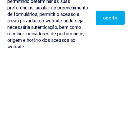
permitindo determinar as suas
preferências, auxiliar no preenchimento
de formulários, permitir o acesso a
aceito
áreas privadas do website onde seja
SCROLL DOWN
necessária autenticação, bem como
recolher indicadores de performance,
origem e horário dos acessos ao
website.
O PIEP conta um vasto leque de equipamentos e de um conjunto de
recursos humanos especializados que permitem oferecer aos seus
clientes uma diversidade de Testes e Ensaios Laboratoriais, entre os
quais se destacam a caracterização de materiais e produtos, a
identificação de materiais desconhecidos, a verificação de conformidade
com as especificações e o diagnóstico de falhas.