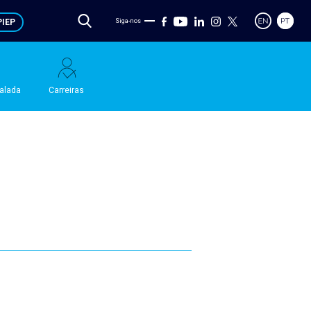
IEP
Siga-nos
talada
Carreiras