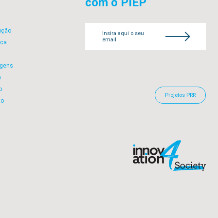
com o PIEP
ução
Insira aqui o seu
email
ica
gens
a
o
Projetos PRR
to