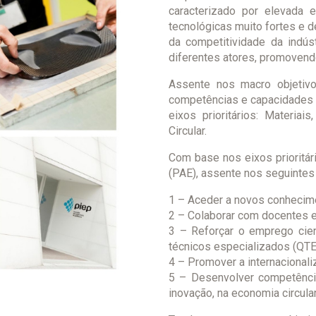
caracterizado por elevada ex
tecnológicas muito fortes e d
da competitividade da indú
diferentes atores, promovendo 
Assente nos macro objetiv
competências e capacidades 
eixos prioritários: Materia
Circular.
Com base nos eixos prioritári
(PAE), assente nos seguintes 
1 – Aceder a novos conhecime
2 – Colaborar com docentes e i
3 – Reforçar o emprego cien
técnicos especializados (QTE
4 – Promover a internacionaliz
5 – Desenvolver competência
inovação, na economia circula