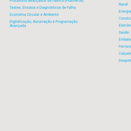
Processos Avançados de Fabrico (Polímeros)
Naval
Testes, Ensaios e Diagnósticos de Falha
Energia
Economia Circular e Ambiente
Constr
Digitalização, Automação e Programação
Eletrón
Avançada
Saúde
Embala
Ferrovi
Calçad
Despor