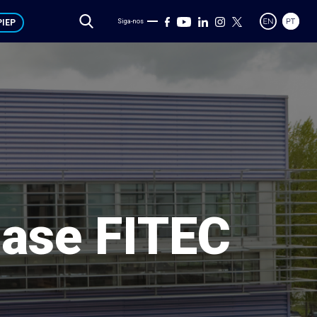
IEP
Siga-nos
Base FITEC