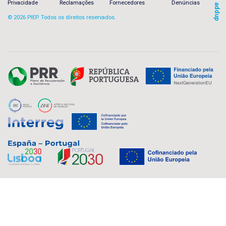
Privacidade
Reclamações
Fornecedores
Denúncias
addup
© 2026 PIEP. Todos os direitos reservados.