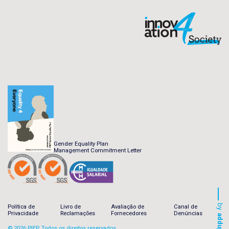
Gender Equality Plan
Management Commitment Letter
by
Política de
Livro de
Avaliação de
Canal de
Privacidade
Reclamações
Fornecedores
Denúncias
addup
© 2026 PIEP. Todos os direitos reservados.