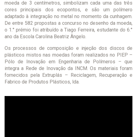
moeda de 3 centímetros, simbolizam cada uma das três
cores principais dos ecopontos, e são um polímero
adaptado à integração no metal no momento da cunhagem.
De entre 582 propostas a concurso no desenho da moeda,
o 1.° prémio foi atribuído a Tiago Ferreira, estudante do 6.°
ano da Escola Carolina Beatriz Ângelo.
Os processos de composição e injeção dos discos de
plásticos mistos nas moedas foram realizados no PIEP –
Pólo de Inovação em Engenharia de Polímeros – que
integra a Rede de Inovação da INCM. Os materiais foram
fornecidos pela Extruplás – Reciclagem, Recuperação e
Fabrico de Produtos Plásticos, lda.