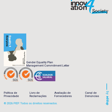
Gender Equality Plan
Management Commitment Letter
by
Política de
Livro de
Avaliação de
Canal de
Privacidade
Reclamações
Fornecedores
Denúncias
addup
© 2026 PIEP. Todos os direitos reservados.