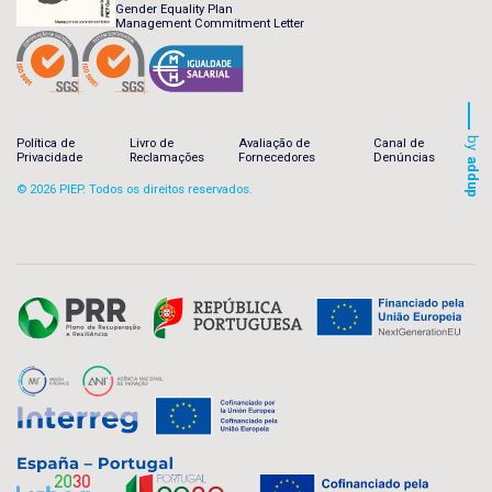
Gender Equality Plan
Management Commitment Letter
by
Política de
Livro de
Avaliação de
Canal de
Privacidade
Reclamações
Fornecedores
Denúncias
addup
© 2026 PIEP. Todos os direitos reservados.